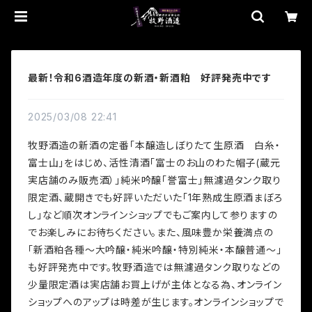
最新！令和6酒造年度の新酒・新酒粕 好評発売中です
2025/03/08 22:41
牧野酒造の新酒の定番「本醸造しぼりたて生原酒 白糸・
富士山」をはじめ、活性清酒「富士のお山のわた帽子(蔵元
実店舗のみ販売酒）」純米吟醸「誉富士」無濾過タンク取り
限定酒、蔵開きでも好評いただいた「1年熟成生原酒まぼろ
し」など順次オンラインショップでもご案内して参りますの
でお楽しみにお待ちください。また、風味豊か栄養満点の
「新酒粕各種～大吟醸・純米吟醸・特別純米・本醸普通～」
も好評発売中です。牧野酒造では無濾過タンク取りなどの
少量限定酒は実店舗お買上げが主体となる為、オンライン
ショップへのアップは時差が生じます。オンラインショップで