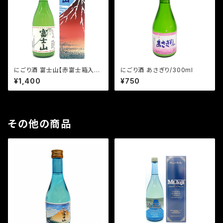
にごり酒 富士山【赤富士箱入】/
にごり酒 あさぎり/300ml
720ml
¥1,400
¥750
その他の商品