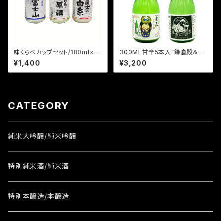
味くらべカップセット/180ml×3
300ML甘辛5本入”鎌倉殿＆家
本
康＆さくやちゃん”富士宮ゆかり
¥1,400
¥3,200
酒”【富士の巻狩り・家康公の遺
産FUJINOMIYA・さくやちゃん
兜】
CATEGORY
純米大吟醸/純米吟醸
特別純米酒/純米酒
特別本醸造/本醸造