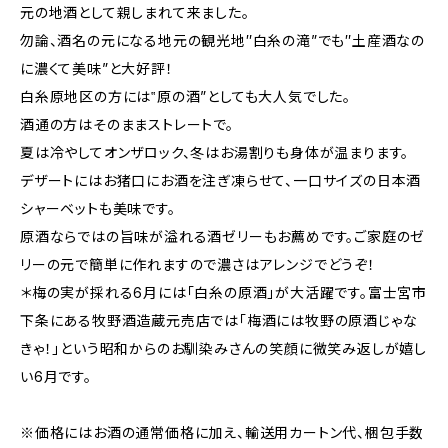
元の地酒として親しまれて来ました。
勿論、酒名の元になる地元の観光地″白糸の滝”でも″土産酒なの
に濃くて美味”と大好評！
白糸原地区の方には‟原の酒”としても大人気でした。
酒通の方はそのままストレートで。
夏は冷やしてオンザロック、冬はお湯割りも身体が温まります。
デザートにはお猪口にお酒を注ぎ凍らせて、一口サイズの日本酒
シャーベットも美味です。
原酒ならではの旨味が溢れる酒ゼリーもお薦めです。ご家庭のゼ
リーの元で簡単に作れますので濃さはアレンジでどうぞ！
＊梅の実が採れる6月には「白糸の原酒」が大活躍です。富士宮市
下条にある牧野酒造蔵元売店では「梅酒には牧野の原酒じゃな
きゃ！」という昭和からのお馴染みさんの笑顔に微笑み返しが嬉し
い6月です。
※価格にはお酒の通常価格に加え、輸送用カートン代、梱包手数