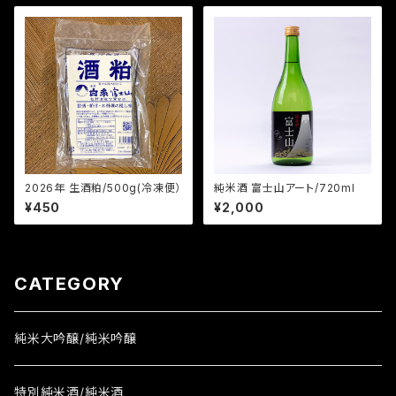
2026年 生酒粕/500g(冷凍便）
純米酒 富士山アート/720ml
¥450
¥2,000
CATEGORY
純米大吟醸/純米吟醸
特別純米酒/純米酒