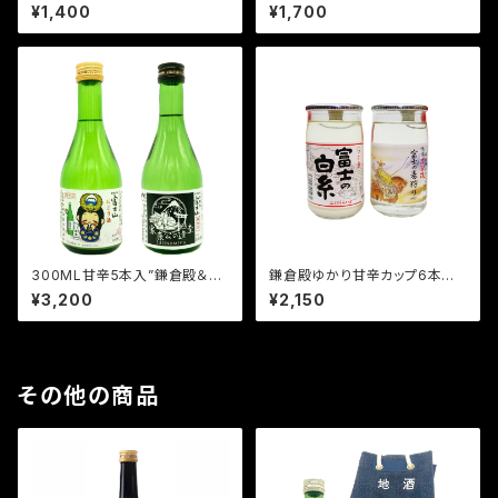
本
ml
¥1,400
¥1,700
300ML甘辛5本入”鎌倉殿＆家
鎌倉殿ゆかり甘辛カップ6本入
康＆さくやちゃん”富士宮ゆかり
【富士の巻狩り・富士の白糸】～
¥3,200
¥2,150
酒”【富士の巻狩り・家康公の遺
白糸の滝・巻狩り和歌短冊付き
産FUJINOMIYA・さくやちゃん
～※夏季はクール冷蔵便発送
兜】
その他の商品