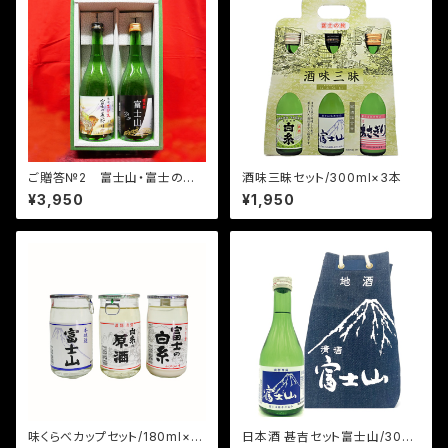
ご贈答№2 富士山・富士の巻
酒味三昧セット/300ml×3本
狩りギフトセット～鎌倉武士ゆか
¥3,950
¥1,950
りSAKE 純米酒・本醸造0.72
Ｌセット※夏季クール冷蔵便発
送
味くらべカップセット/180ml×3
日本酒 甚吉セット富士山/300