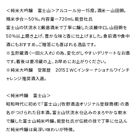
＜純米大吟醸 富士山＞アルコール分ー15度。酒米ー山田錦。
精米歩合ー50％。内容量ー720ml。能登杜氏
富士山の伏流水と厳選酒米で丁寧に醸した淡麗中口。山田錦を
50％以上磨き上げ、豊かな味と香に仕上げました。食前酒や食中
酒にもおすすめ。ご贈答にも喜ばれる逸品です。
※生貯蔵酒（一回火入れ）の為、変化がしやすいデリケートなお酒
です。着後は要冷蔵の上、お早めにお上がりください。
※純米大吟醸 受賞歴 2015ＩＷＣインターナショナルワインチ
ャレンジ推奨酒入選。
＜純米吟醸 富士山＞
昭和時代に初めて「富士山」(牧野酒造オリジナル登録商標）の酒
名がつけられた日本酒。富士山伏流水仕込みのまろやかな軟水
で醸した富士山純米吟醸。能登杜氏が伝統の技で丁寧に仕込ん
だ純米吟醸は奥深い味わいが特徴。