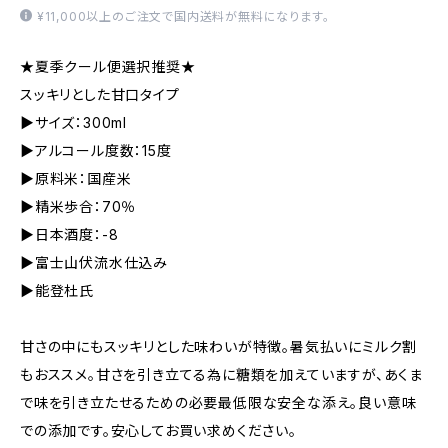
¥11,000以上のご注文で国内送料が無料になります。
★夏季クール便選択推奨★
スッキリとした甘口タイプ
▶サイズ：300ml
▶アルコール度数：15度
▶原料米：国産米
▶精米歩合：70％
▶日本酒度：-8
▶富士山伏流水仕込み
▶能登杜氏
甘さの中にもスッキリとした味わいが特徴。暑気払いにミルク割
もおススメ。甘さを引き立てる為に糖類を加えていますが、あくま
で味を引き立たせるための必要最低限な安全な添え。良い意味
での添加です。安心してお買い求めください。