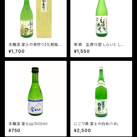
本醸造 富士の巻狩り【化粧箱
新酒 生酒15度 しらいと しぼり
入】/720ml
たて/720ml
¥1,700
¥1,550
本醸造 富士山/300ml
にごり酒 富士の白糸/1.8L
¥750
¥2,500