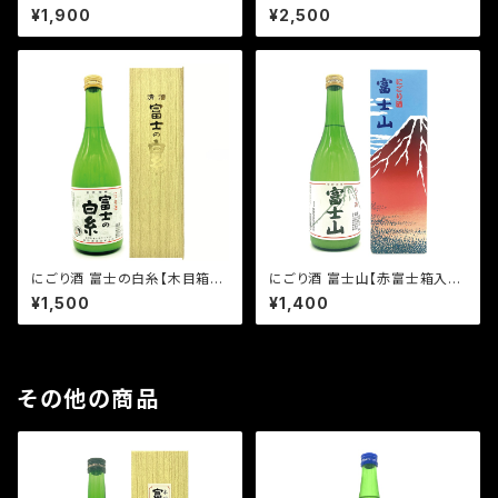
¥1,900
¥2,500
にごり酒 富士の白糸【木目箱
にごり酒 富士山【赤富士箱入】/
入】/720m
720ml
¥1,500
¥1,400
その他の商品