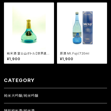
純米酒 富士山ボトル【世界遺産
原酒 Mt.Fuji/720ml
記念酒】/300ml
¥1,900
¥1,900
CATEGORY
純米大吟醸/純米吟醸
特別純米酒/純米酒